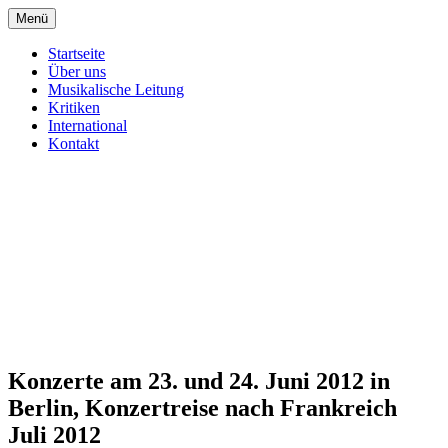
Zum
Menü
Inhalt
Webseite des Kammerorchesters Da Ponte
Kammerorchester Da Ponte
springen
Startseite
Berlin
Über uns
Berlin
Musikalische Leitung
Kritiken
International
Kontakt
Konzerte am 23. und 24. Juni 2012 in
Berlin, Konzertreise nach Frankreich
Juli 2012